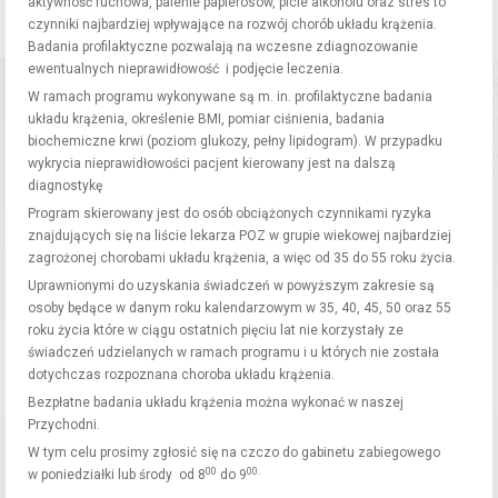
aktywność ruchowa, palenie papierosów, picie alkoholu oraz stres to
czynniki najbardziej wpływające na rozwój chorób układu krążenia.
Badania profilaktyczne pozwalają na wczesne zdiagnozowanie
ewentualnych nieprawidłowość i podjęcie leczenia.
W ramach programu wykonywane są m. in. profilaktyczne badania
układu krążenia, określenie BMI, pomiar ciśnienia, badania
biochemiczne krwi (poziom glukozy, pełny lipidogram). W przypadku
wykrycia nieprawidłowości pacjent kierowany jest na dalszą
diagnostykę
Program skierowany jest do osób obciążonych czynnikami ryzyka
znajdujących się na liście lekarza POZ w grupie wiekowej najbardziej
zagrożonej chorobami układu krążenia, a więc od 35 do 55 roku życia.
Uprawnionymi do uzyskania świadczeń w powyższym zakresie są
osoby będące w danym roku kalendarzowym w 35, 40, 45, 50 oraz 55
roku życia które w ciągu ostatnich pięciu lat nie korzystały ze
świadczeń udzielanych w ramach programu i u których nie została
dotychczas rozpoznana choroba układu krążenia.
Bezpłatne badania układu krążenia można wykonać w naszej
Przychodni.
W tym celu prosimy zgłosić się na czczo do gabinetu zabiegowego
00
00.
w poniedziałki lub środy od 8
do 9