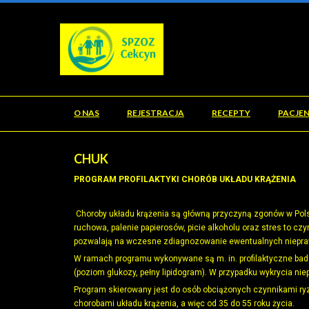
O NAS
REJESTRACJA
RECEPTY
PACJE
CHUK
PROGRAM PROFILAKTYKI CHORÓB UKŁADU KRĄŻENIA
Choroby układu krążenia są główną przyczyną zgonów w Polsc
ruchowa, palenie papierosów, picie alkoholu oraz stres to czy
pozwalają na wczesne zdiagnozowanie ewentualnych niepraw
W ramach programu wykonywane są m. in. profilaktyczne badan
(poziom glukozy, pełny lipidogram). W przypadku wykrycia nie
Program skierowany jest do osób obciążonych czynnikami ryzy
chorobami układu krążenia, a więc od 35 do 55 roku życia.