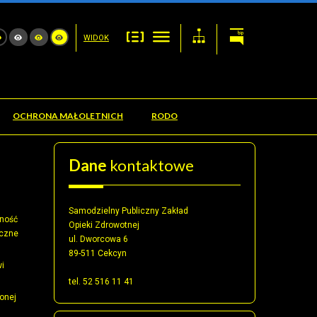
WIDOK
OCHRONA MAŁOLETNICH
RODO
Dane
kontaktowe
Samodzielny Publiczny Zakład
wność
Opieki Zdrowotnej
yczne
ul. Dworcowa 6
89-511 Cekcyn
wi
tel. 52 516 11 41
onej