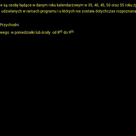
 są osoby będące w danym roku kalendarzowym w 35, 40, 45, 50 oraz 55 roku ż
zeń udzielanych w ramach programu i u których nie została dotychczas rozpoznan
Przychodni.
00
00.
wego w poniedziałki lub środy od 8
do 9