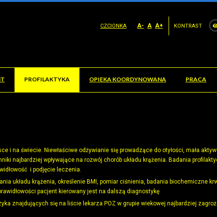
A-
A
A+
CZCIONKA
KONTRAST
NT
PROFILAKTYKA
OPIEKA KOORDYNOWANA
PRACA
e i na świecie. Niewłaściwe odżywianie się prowadzące do otyłości, mała akty
nniki najbardziej wpływające na rozwój chorób układu krążenia. Badania profilakt
idłowość i podjęcie leczenia.
ia układu krążenia, określenie BMI, pomiar ciśnienia, badania biochemiczne kr
prawidłowości pacjent kierowany jest na dalszą diagnostykę
ka znajdujących się na liście lekarza POZ w grupie wiekowej najbardziej zagroż