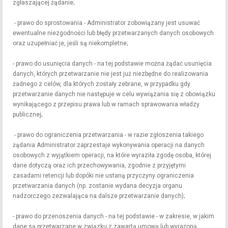
zgłaszającej żądanie;
- prawo do sprostowania - Administrator zobowiązany jest usuwać
ewentualne niezgodności lub błędy przetwarzanych danych osobowych
oraz uzupełniać je, jeśli są niekompletne;
- prawo do usunięcia danych - na tej podstawie można żądać usunięcia
danych, których przetwarzanie nie jest już niezbędne do realizowania
żadnego z celów, dla których zostały zebrane, w przypadku gdy
przetwarzanie danych nie następuje w celu wywiązania się z obowiązku
wynikającego z przepisu prawa lub w ramach sprawowania władzy
publicznej;
- prawo do ograniczenia przetwarzania - w razie zgłoszenia takiego
żądania Administrator zaprzestaje wykonywania operacji na danych
osobowych z wyjątkiem operacji, na które wyraziła zgodę osoba, której
dane dotyczą oraz ich przechowywania, zgodnie z przyjętymi
zasadami retencji lub dopóki nie ustaną przyczyny ograniczenia
przetwarzania danych (np. zostanie wydana decyzja organu
nadzorczego zezwalająca na dalsze przetwarzanie danych);
- prawo do przenoszenia danych - na tej podstawie - w zakresie, w jakim
dane są przetwarzane w związku z zawartą umową lub wyrażoną