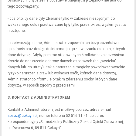
osobowych, chyba że na podstawie odrębnych przepisów nie jest do
tego zobowiązany;
- dba o to, by dane były zbierane tylko w zakresie niezbędnym do
wskazanego celu i przetwarzane były tylko przez okres, w jakim jest to
niezbędne.
przetwarzając dane, Administrator zapewnia ich bezpieczeństwo
i poufność oraz dostęp do informacji o przetwarzaniu osobom, których
dane dotyczą. Gdyby pomimo stosowanych środków bezpieczeństwa
doszło do naruszenia ochrony danych osobowych (np. „wycieku"
danych lub ich utraty) i takie naruszenie mogłoby powodować wysokie
ryzyko naruszenia praw lub wolności osób, których dane dotyczą,
Administrator poinformuje o takim zdarzeniu osoby, których dane
dotyczą, w sposób zgodny z przepisami.
3. KONTAKT Z ADMINISTRATOREM
Kontakt z Administratorem jest możliwy poprzez adres e-mail
spzoz@cekcyn.pl
, numer telefonu 52 516-11-41 lub adres
korespondencyjny „Samodzielny Publiczny Zakład Opieki Zdrowotnej,
ul. Dworcowa 6, 89-511 Cekcyn”.