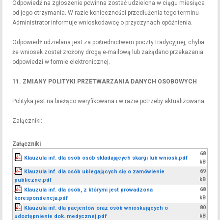
Odpowiedź na zgłoszenie powinna zostać udzielona w ciągu miesiąca
od jego otrzymania. W razie konieczności przedłużenia tego terminu
Administrator informuje wnioskodawcę o przyczynach opóźnienia.
Odpowiedź udzielana jest za pośrednictwem poczty tradycyjnej, chyba
że wniosek został złożony drogą e-mailową lub zażądano przekazania
odpowiedzi w formie elektronicznej.
11. ZMIANY POLITYKI PRZETWARZANIA DANYCH OSOBOWYCH
Polityka jest na bieżąco weryfikowana i w razie potrzeby aktualizowana.
Załączniki:
Załączniki
68
Klauzula inf. dla osób osób składających skargi lub wniosk.pdf
kB
69
Klauzula inf. dla osób ubiegających się o zamówienie
kB
publiczne.pdf
68
Klauzula inf. dla osób, z którymi jest prowadzona
kB
korespondencja.pdf
80
Klauzula inf. dla pacjentów oraz osób wnioskujących o
kB
udostępnienie dok. medycznej.pdf