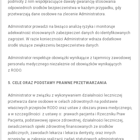
podmioty z nim współpracujące dawały gwarancję stosowania
odpowiednich środków bezpieczeństwa w każdym przypadku, gdy
przetwarzają dane osobowe na zlecenie Administratora.
Administrator prowadzi na bieżąco analizę ryzyka i monitoruje
adekwatność stosowanych zabezpieczeń danych do identyfikowanych
zagrożeń. W razie konieczności Administrator wdraża dodatkowe
środki służące zwiększeniu bezpieczeństwa danych.
Administrator respektuje obowiązki wynikające z tajemnicy zawodowej
personelu medycznego niezależnie od obowiązków wynikających
z RODO.
5. CELE ORAZ PODSTAWY PRAWNE PRZETWARZANIA
Administrator w związku z wykonywaniem działalności leczniczej
przetwarza dane osobowe w celach zdrowotnych na podstawie
właściwych przepisów RODO oraz ustaw z obszaru prawa medycznego,
a w szczególności z ustawy o: prawach pacjenta i Rzeczniku Praw
Pacjenta, podstawowej opiece zdrowotnej, działalności leczniczej,
świadczeniach opieki zdrowotnej finansowanych ze środków
publicznych, zawodach lekarza i lekarza dentysty, oraz innych
przepisów w zakresie realizacji zadań statutowych administratora.