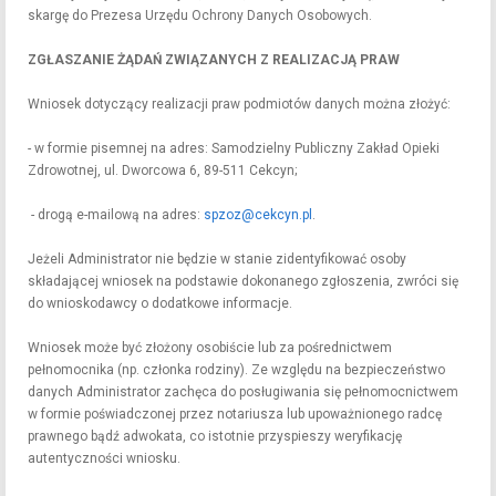
skargę do Prezesa Urzędu Ochrony Danych Osobowych.
ZGŁASZANIE ŻĄDAŃ ZWIĄZANYCH Z REALIZACJĄ PRAW
Wniosek dotyczący realizacji praw podmiotów danych można złożyć:
- w formie pisemnej na adres: Samodzielny Publiczny Zakład Opieki
Zdrowotnej, ul. Dworcowa 6, 89-511 Cekcyn;
- drogą e-mailową na adres:
spzoz@cekcyn.pl
.
Jeżeli Administrator nie będzie w stanie zidentyfikować osoby
składającej wniosek na podstawie dokonanego zgłoszenia, zwróci się
do wnioskodawcy o dodatkowe informacje.
Wniosek może być złożony osobiście lub za pośrednictwem
pełnomocnika (np. członka rodziny). Ze względu na bezpieczeństwo
danych Administrator zachęca do posługiwania się pełnomocnictwem
w formie poświadczonej przez notariusza lub upoważnionego radcę
prawnego bądź adwokata, co istotnie przyspieszy weryfikację
autentyczności wniosku.