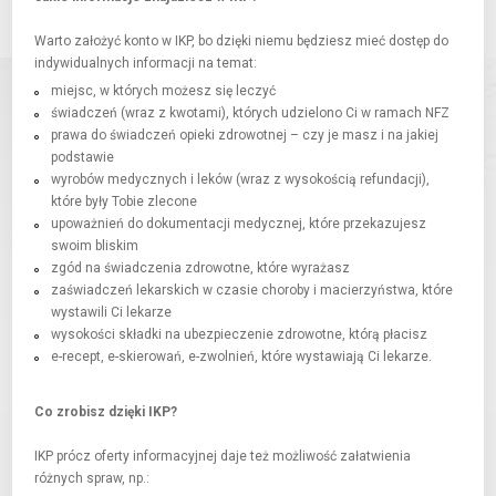
Warto założyć konto w IKP, bo dzięki niemu będziesz mieć dostęp do
indywidualnych informacji na temat:
miejsc, w których możesz się leczyć
świadczeń (wraz z kwotami), których udzielono Ci w ramach NFZ
prawa do świadczeń opieki zdrowotnej – czy je masz i na jakiej
podstawie
wyrobów medycznych i leków (wraz z wysokością refundacji),
które były Tobie zlecone
upoważnień do dokumentacji medycznej, które przekazujesz
swoim bliskim
zgód na świadczenia zdrowotne, które wyrażasz
zaświadczeń lekarskich w czasie choroby i macierzyństwa, które
wystawili Ci lekarze
wysokości składki na ubezpieczenie zdrowotne, którą płacisz
e-recept, e-skierowań, e-zwolnień, które wystawiają Ci lekarze.
Co zrobisz dzięki IKP?
IKP prócz oferty informacyjnej daje też możliwość załatwienia
różnych spraw, np.: