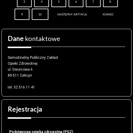
3
4
5
6
7
8
9
10
NASTĘPNY ARTYKUŁ
KONIEC
Dane
kontaktowe
Samodzielny Publiczny Zakład
Opieki Zdrowotnej
ul. Dworcowa 6
89-511 Cekcyn
tel. 52 516 11 41
Rejestracja
Podstawowa opieka zdrowotna (POZ)