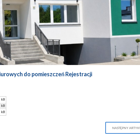
iurowych do pomieszczeń Rejestracji
 kB
 kB
 kB
NASTĘPNY ARTYK