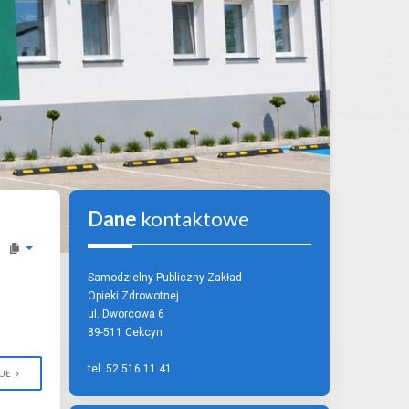
Dane
kontaktowe
Samodzielny Publiczny Zakład
Opieki Zdrowotnej
ul. Dworcowa 6
89-511 Cekcyn
tel. 52 516 11 41
UŁ