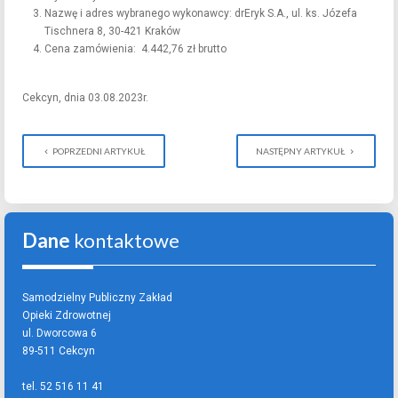
Nazwę i adres wybranego wykonawcy: drEryk S.A., ul. ks. Józefa
Tischnera 8, 30-421 Kraków
Cena zamówienia: 4.442,76 zł brutto
Cekcyn, dnia 03.08.2023r.
POPRZEDNI ARTYKUŁ
NASTĘPNY ARTYKUŁ
Dane
kontaktowe
Samodzielny Publiczny Zakład
Opieki Zdrowotnej
ul. Dworcowa 6
89-511 Cekcyn
tel. 52 516 11 41