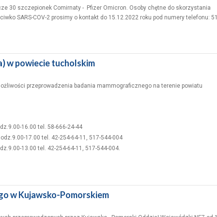
ze 30 szczepionek Comirnaty - Pfizer Omicron. Osoby chętne do skorzystania
ciwko SARS-COV-2 prosimy o kontakt do 15.12.2022 roku pod numery telefonu: 5
 w powiecie tucholskim
żliwości przeprowadzenia badania mammograficznego na terenie powiatu
dz.9.00-16.00 tel. 58-666-24-44
godz.9.00-17.00 tel. 42-254-64-11, 517-544-004
dz.9.00-13.00 tel. 42-254-64-11, 517-544-004.
bego w Kujawsko-Pomorskiem