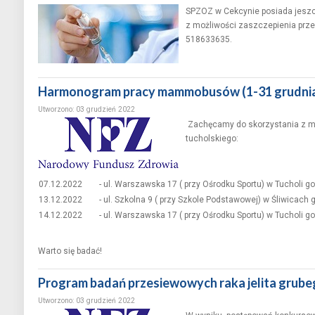
SPZOZ w Cekcynie posiada jeszc
z możliwości zaszczepienia prze
518633635.
Harmonogram pracy mammobusów (1-31 grudnia)
Utworzono: 03 grudzień 2022
Zachęcamy do skorzystania z mo
tucholskiego:
07.12.2022
- ul. Warszawska 17 ( przy Ośrodku Sportu) w Tucholi go
13.12.2022
- ul. Szkolna 9 ( przy Szkole Podstawowej) w Śliwicach 
14.12.2022
- ul. Warszawska 17 ( przy Ośrodku Sportu) w Tucholi go
Warto się badać!
Program badań przesiewowych raka jelita gru
Utworzono: 03 grudzień 2022