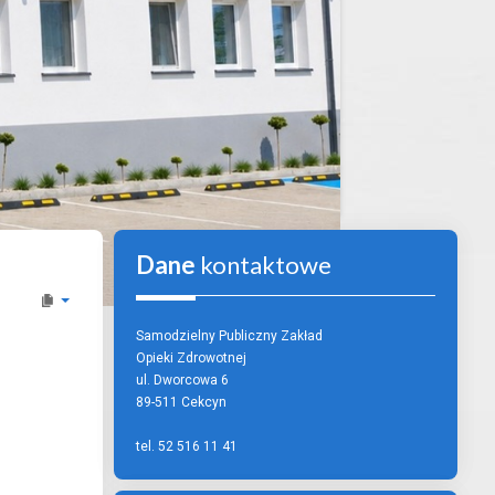
Dane
kontaktowe
Samodzielny Publiczny Zakład
Opieki Zdrowotnej
ul. Dworcowa 6
89-511 Cekcyn
tel. 52 516 11 41