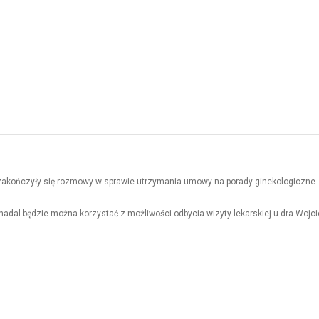
 Przyjedzie następny autobus
Warto Żyć - Obserwuj jezdnię
 zakończyły się rozmowy w sprawie utrzymania umowy na porady ginekologiczne
nadal będzie można korzystać z możliwości odbycia wizyty lekarskiej u dra Wojc