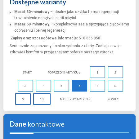
Dostępne warianty
Masaż 30-minutowy
– idealny jako szybka forma regeneracji
i rozluźnienia napiętych partii mięśni.
Masaż 60-minutowy
– kompleksowa sesja sprzyjająca głębokiemu
odprężeniu i pełnej regeneracji.
Zapisy oraz szczegółowe informacje:
518 656 858
Serdecznie zapraszamy do skorzystania z oferty. Zadbaj o swoje
zdrowie i komfort w przyjaznej atmosferze naszego ośrodka.
START
POPRZEDNI ARTYKUŁ
1
2
3
4
5
6
7
8
9
10
NASTĘPNY ARTYKUŁ
KONIEC
Dane
kontaktowe