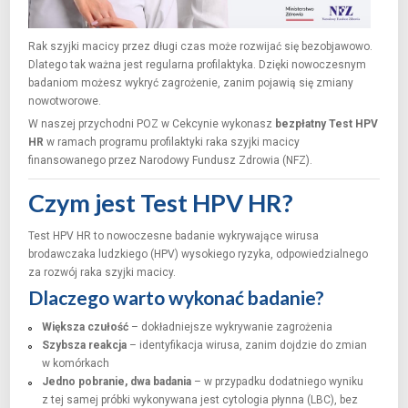
Rak szyjki macicy przez długi czas może rozwijać się bezobjawowo.
Dlatego tak ważna jest regularna profilaktyka. Dzięki nowoczesnym
badaniom możesz wykryć zagrożenie, zanim pojawią się zmiany
nowotworowe.
W naszej przychodni POZ w Cekcynie wykonasz
bezpłatny Test HPV
HR
w ramach programu profilaktyki raka szyjki macicy
finansowanego przez
Narodowy Fundusz Zdrowia
(NFZ).
Czym jest Test HPV HR?
Test HPV HR to nowoczesne badanie wykrywające wirusa
brodawczaka ludzkiego (HPV) wysokiego ryzyka, odpowiedzialnego
za rozwój raka szyjki macicy.
Dlaczego warto wykonać badanie?
Większa czułość
– dokładniejsze wykrywanie zagrożenia
Szybsza reakcja
– identyfikacja wirusa, zanim dojdzie do zmian
w komórkach
Jedno pobranie, dwa badania
– w przypadku dodatniego wyniku
z tej samej próbki wykonywana jest cytologia płynna (LBC), bez