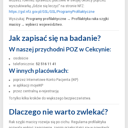
Możesz również sprawdzić placówki w swojej okolicy poprzez
wyszukiwarkę „Gdzie się leczyć” na stronie NFZ:
https://gsl.nfz.gov.pl/GSL/GSL/ProgramyProfilaktyczne
Wyszukaj:
Programy profilaktyczne → Profilaktyka raka szyjki
macicy → wybierz województwo.
Jak zapisać się na badanie?
W naszej przychodni POZ w Cekcynie:
osobiście
telefonicznie:
52 516 11 41
W innych placówkach:
poprzez Internetowe Konto Pacjenta (IKP)
w aplikacji mojeIKP
przez centralną e-rejestrację
To tylko kilka kroków do większego bezpieczeństwa.
Dlaczego nie warto zwlekać?
Rak szyjki macicy rozwija się po cichu. Regularna profilaktyka
pozwala wykryć zagrożenie, zanim przekształci się w nowotwór.